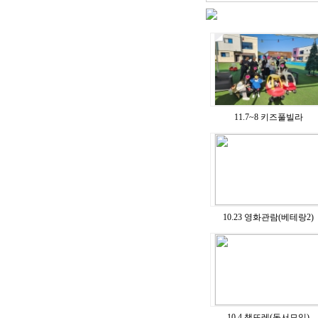
11.7~8 키즈풀빌라
10.23 영화관람(베테랑2)
10.4 책뜨레(독서모임)