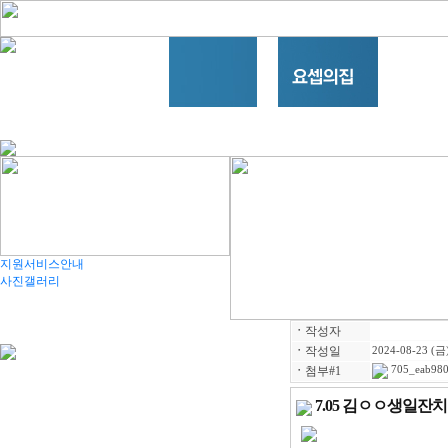
지원서비스안내
사진갤러리
ㆍ
작성자
ㆍ
작성일
2024-08-23 (금)
ㆍ
첨부#1
705_eab980
7.05 김ㅇㅇ생일잔치